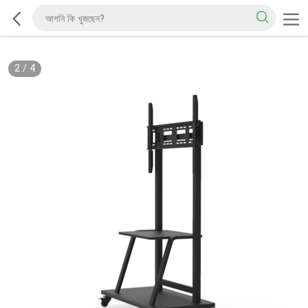
2
/
4