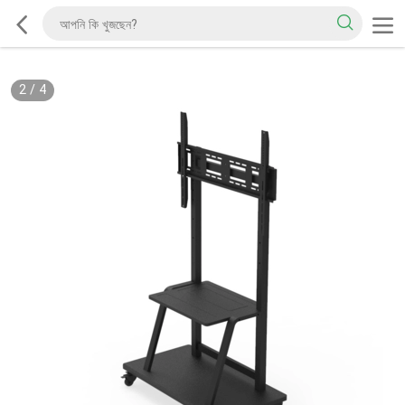
2
/
4