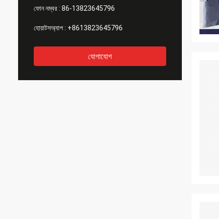
ফোন নম্বর :
86-13823645796
হোয়াটসঅ্যাপ :
+8613823645796
যোগাযোগ