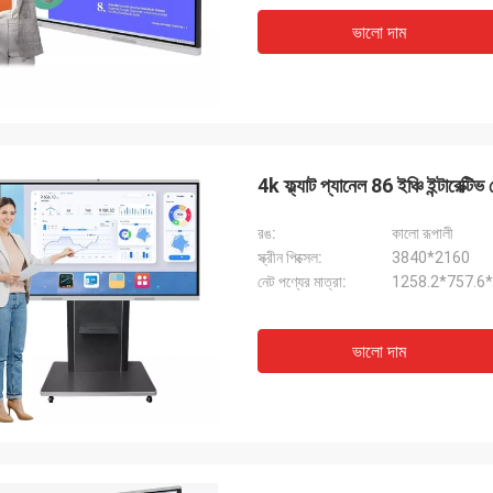
ভালো দাম
4k ফ্ল্যাট প্যানেল 86 ইঞ্চি ইন্টারেক্টি
রঙ:
কালো রূপালী
স্ক্রীন পিক্সেল:
3840*2160
নেট পণ্যের মাত্রা:
1258.2*757.6*8
ভালো দাম