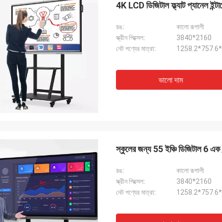
4K LCD ডিজিটাল ফ্ল্যাট প্যানেল ইন্টারে
রঙ:
কালো রূপালী
স্ক্রীন পিক্সেল:
3840*2160
নেট পণ্যের মাত্রা:
1258.2*757.6*8
ভালো দাম
wael জ
ানের.. দুর্দান্ত পরিষেবা... দুর্দান্ত সমর্থন.. পণ্যের সাথে
স্কুলের জন্য 55 ইঞ্চি ডিজিটাল 6 এক ইন্
আরও সহযোগিতার জন্য মুখবন্ধ খুঁজছি৷
রঙ:
কালো রূপালী
স্ক্রীন পিক্সেল:
3840*2160
নেট পণ্যের মাত্রা:
1258.2*757.6*8