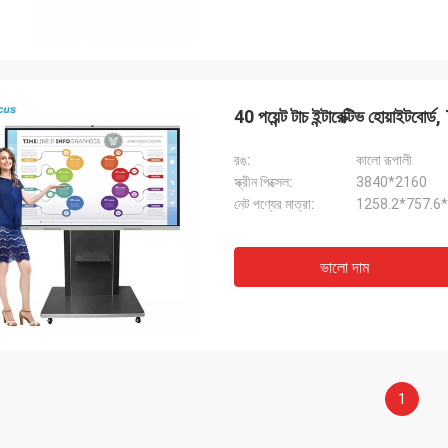
40 পয়েন্ট টাচ ইন্টারেক্টিভ হোয়াইটবোর্
রঙ:
কালো রূপালী
স্ক্রীন পিক্সেল:
3840*2160
নেট পণ্যের মাত্রা:
1258.2*757.6*8
ভালো দাম
1