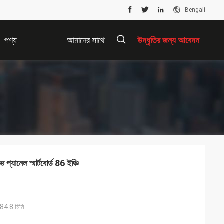
Bengali
পণ্য
আমাদের সাথে
উদ্ধৃতির জন্য আবেদন
যোগাযোগ করুন
描
述
িভ প্যানেল স্মার্টবোর্ড 86 ইঞ্চি
4.8 মিমি