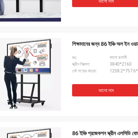
ভালো দাম
শিক্ষাদানের জন্য 86 ইঞ্চি অল ইন ওয়ান ই
রঙ:
কালো রূপালী
স্ক্রীন পিক্সেল:
3840*2160
নেট পণ্যের মাত্রা:
1258.2*757.6*8
ভালো দাম
86 ইঞ্চি প্রজেকশন স্ক্রীন এলসিডি বোর্ড 