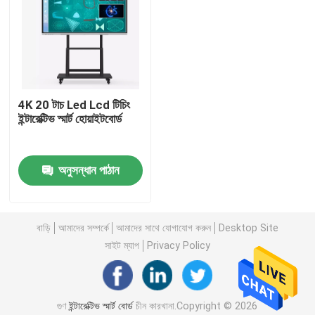
4K 20 টাচ Led Lcd টিচিং
ইন্টারেক্টিভ স্মার্ট হোয়াইটবোর্ড
অনুসন্ধান পাঠান
বাড়ি
বাড়ি
আমাদের সম্পর্কে
আমাদের সাথে যোগাযোগ করুন
Desktop Site
সাইট ম্যাপ
Privacy Policy
পণ্য
গুণ
ইন্টারেক্টিভ স্মার্ট বোর্ড
চীন কারখানা.Copyright © 2026
আমাদের সম্পর্কে