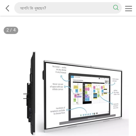
2
/
4