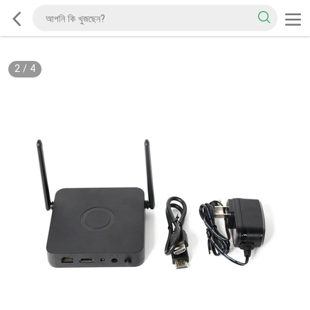
2
/
4