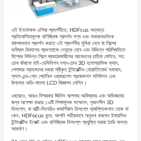
এই ইনফোকম এশিয়া প্রদর্শনীতে, HDFcus অত্যন্ত
প্রতিযোগিতামূলক বাণিজ্যিক প্রদর্শন পণ্য এবং সমাধানগুলিকে
ব্যাপকভাবে প্রদর্শন করতে এই প্রদর্শনীর সুবিধা নেবে যা শিল্পের
ভবিষ্যৎ বিকাশের প্রবণতাকে নেতৃত্ব দেবে এবং বিভিন্ন পরিস্থিতিতে
বিশ্বের বিভিন্ন শিল্পে ব্যবহারকারীদের আবেদনের চাহিদা মেটাবে, সহ:
চোখ ধাঁধানো হাই-ডেফিনিশন নগ্ন-চোখ 3D হলোগ্রাফিক ফ্যান,
পেশাদার গ্রাহকদের দ্বারা স্বীকৃত ইন্টারেক্টিভ হোয়াইটবোর্ড সমাধান,
প্লাগ-এন্ড-প্লে পোর্টেবল ওয়্যারলেস প্রজেকশন সলিউশন এবং
উল্লম্ব অতি-পাতলা LCD বিজ্ঞাপন মেশিন।
এছাড়াও, আরও বিস্ময়কর জিনিস আপনার আবিষ্কার এবং অভিজ্ঞতার
জন্য অপেক্ষা করছে।এটি শিক্ষামূলক সম্মেলন, সৃজনশীল 3D
ডিসপ্লে, বা মাল্টি-সিনেরিও কমার্শিয়াল ডিসপ্লে অ্যাপ্লিকেশান হোক না
কেন, HDFocus বুথে, আপনি গভীরভাবে অনুভব করবেন ইমারসিভ
ইন্টারেক্টিভ ইফেক্ট এবং বাণিজ্যিক ডিসপ্লে প্রযুক্তি দ্বারা তৈরি অনন্য
আকর্ষণ।